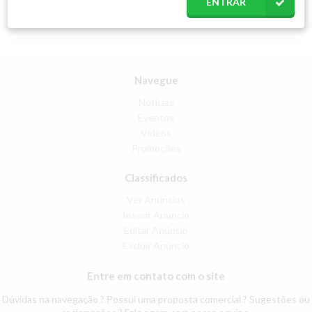
ENTRAR
Navegue
Notícias
Eventos
Vídeos
Promoções
Classificados
Ver Anúncios
Inserir Anúncio
Editar Anúncio
Excluir Anúncio
Entre em contato com o site
Dúvidas na navegação ? Possui uma proposta comercial ? Sugestões ou